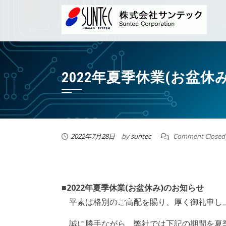
2022年夏季休業(お盆休
2022年7月28日
by
suntec
Comment Closed
■2022年夏季休業(お盆休み)のお知らせ
平素は格別のご高配を賜り、厚く御礼申し
誠に勝手ながら、弊社では下記の期間を夏