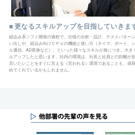
■ 更なるスキルアップを目指していきま
組込み系ソフト開発の過程で、仕様の分析・設計、テストパター
い出しや、組込み向けＣＰＵの機能と使い方（タイマ、ポート、
ル通信、AD変換など）、といった様々なスキルが身につき、大き
ルアップしたと思います。社内の環境は、社長と社員との距離が
言いたいことをすぐに言える（言われる）環境であることも、成
めてくれているかもしれません。