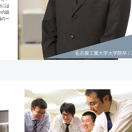
発には
分の設
械の一
。